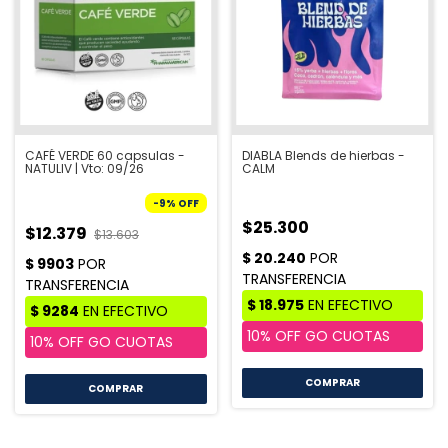
CAFÉ VERDE 60 capsulas -
DIABLA Blends de hierbas -
NATULIV | Vto: 09/26
CALM
-
9
%
OFF
$25.300
$12.379
$13.603