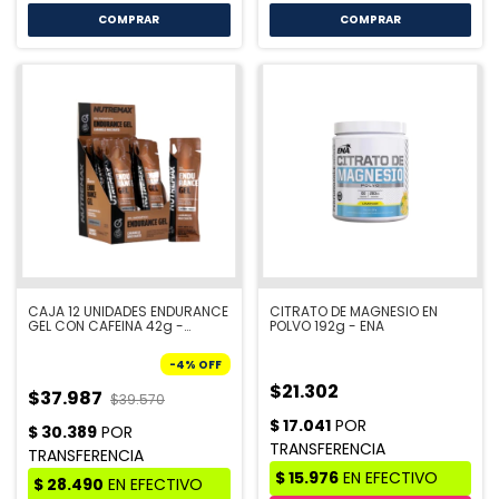
COMPRAR
COMPRAR
CAJA 12 UNIDADES ENDURANCE
CITRATO DE MAGNESIO EN
GEL CON CAFEINA 42g -
POLVO 192g - ENA
NUTREMAX
-
4
%
OFF
$21.302
$37.987
$39.570