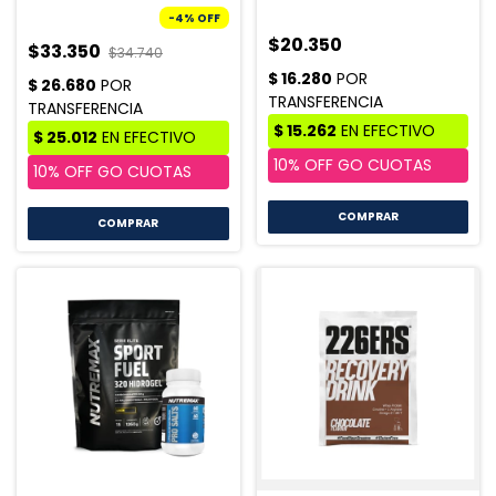
-
4
%
OFF
$20.350
$33.350
$34.740
COMPRAR