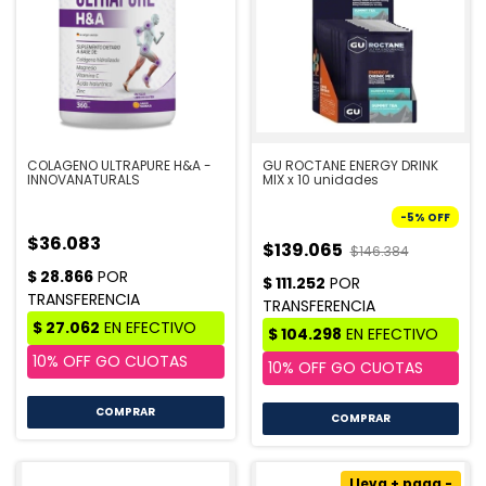
COLAGENO ULTRAPURE H&A -
GU ROCTANE ENERGY DRINK
INNOVANATURALS
MIX x 10 unidades
-
5
%
OFF
$36.083
$139.065
$146.384
COMPRAR