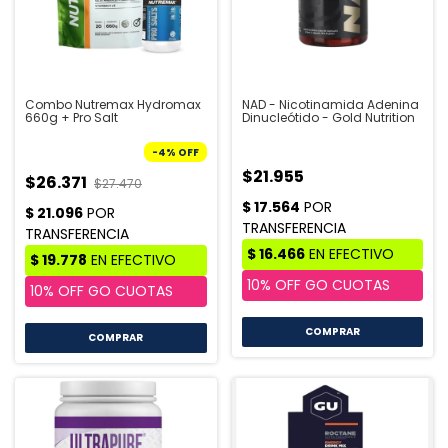
Combo Nutremax Hydromax
NAD - Nicotinamida Adenina
660g + Pro Salt
Dinucleótido - Gold Nutrition
-
4
%
OFF
$21.955
$26.371
$27.470
COMPRAR