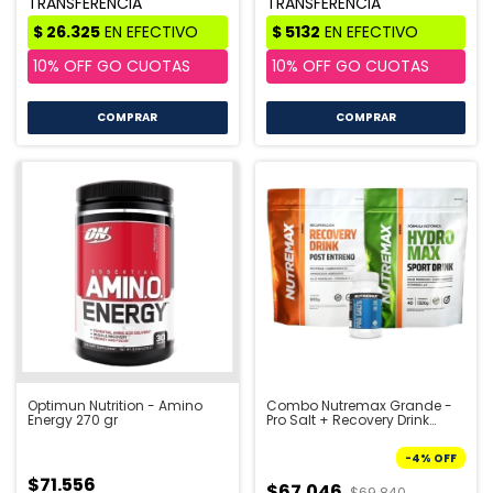
COMPRAR
COMPRAR
Optimun Nutrition - Amino
Combo Nutremax Grande -
Energy 270 gr
Pro Salt + Recovery Drink
900g+ Hydromax Sport
1320g
-
4
%
OFF
$71.556
$67.046
$69.840