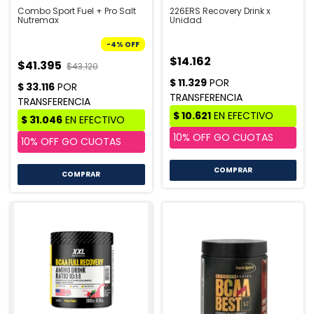
Combo Sport Fuel + Pro Salt
226ERS Recovery Drink x
Nutremax
Unidad
-
4
%
OFF
$14.162
$41.395
$43.120
COMPRAR