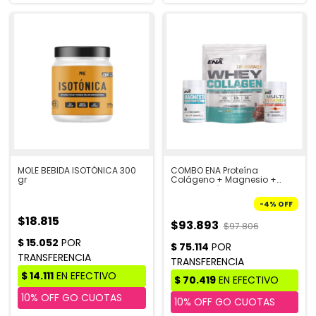
MOLE BEBIDA ISOTÓNICA 300
COMBO ENA Proteína
gr
Colágeno + Magnesio +
Multivitamínico
-
4
%
OFF
$18.815
$93.893
$97.806