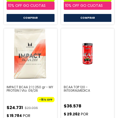
IMPACT BCAA 2:1:1 250 gr - MY
BCAA TOP 120 -
PROTEIN | Vto: 09/26
INTEGRALMEDICA
-
15
%
OFF
$36.578
$24.731
$29.096