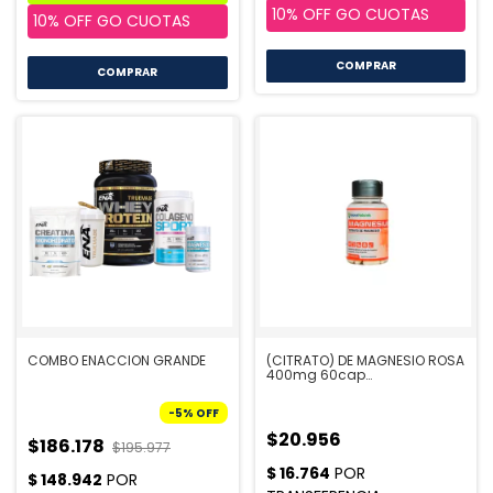
COMPRAR
COMPRAR
COMBO ENACCION GRANDE
(CITRATO) DE MAGNESIO ROSA
400mg 60cap
INNOVANATURALS
-
5
%
OFF
$20.956
$186.178
$195.977