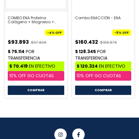
COMBO ENA Proteína
Combo ENACCIÓN - ENA
Colágeno + Magnesio +
Multivitamínico
-
4
%
OFF
-
5
%
OFF
$93.893
$160.432
$97.806
$168.876
COMPRAR
COMPRAR