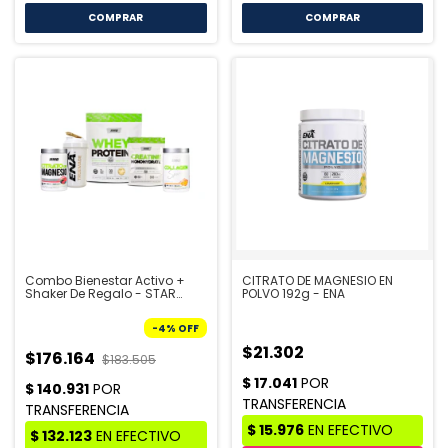
COMPRAR
Combo Bienestar Activo +
CITRATO DE MAGNESIO EN
Shaker De Regalo - STAR
POLVO 192g - ENA
NUTRITION
-
4
%
OFF
$21.302
$176.164
$183.505