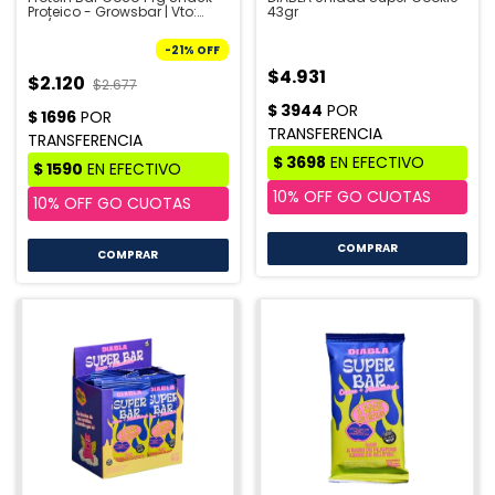
Proteico - Growsbar | Vto:
43gr
09/26
-
21
%
OFF
$4.931
$2.120
$2.677
COMPRAR