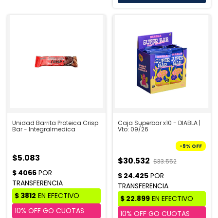
Unidad Barrita Proteica Crisp
Caja Superbar x10 - DIABLA |
Bar - Integralmedica
Vto: 09/26
-
9
%
OFF
$5.083
$30.532
$33.552