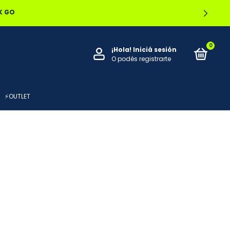
O EN LOCAL
0
¡Hola!
Iniciá sesión
O podés registrarte
⚡OUTLET