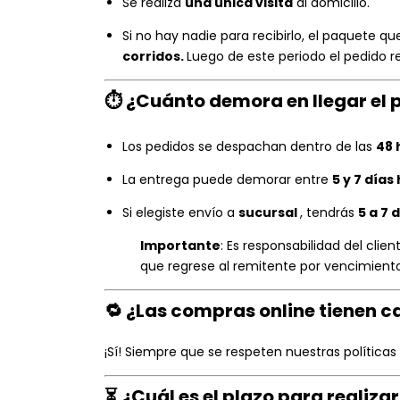
Se realiza
una única visita
al domicilio.
Si no hay nadie para recibirlo, el paquete 
corridos.
Luego de este periodo el pedido r
⏱️
¿Cuánto demora en llegar el 
Los pedidos se despachan dentro de las
48 
La entrega puede demorar entre
5 y 7 días
Si elegiste envío a
sucursal
, tendrás
5 a 7 
Importante
: Es responsabilidad del clie
que regrese al remitente por vencimiento 
🔁
¿Las compras online tienen 
¡Sí! Siempre que se respeten nuestras política
⏳
¿Cuál es el plazo para realiz