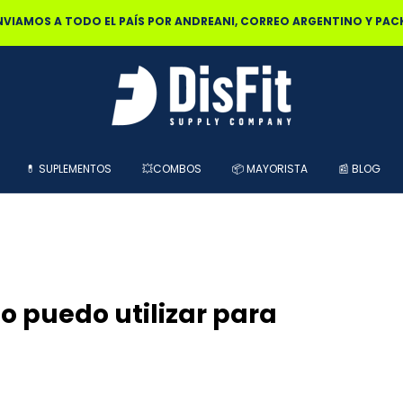
🔥20% OFF POR TRANSFERENCIA | 25% OFF EN EFECTIVO RETIRAND
💊 SUPLEMENTOS
💥COMBOS
📦 MAYORISTA
📰 BLOG
 puedo utilizar para