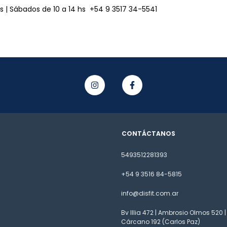
hs | Sábados de 10 a 14 hs
+54 9 3517 34-5541
CONTÁCTANOS
5493512281393
+54 9 3516 84-5815
info@disfit.com.ar
Bv Illia 472 | Ambrosio Olmos 520 |
Cárcano 192 (Carlos Paz)