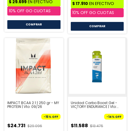
COMPRAR
IMPACT BCAA 2:1:1 250 gr - MY
Unidad Carbo Boost Gel -
PROTEIN | Vto: 09/26
VICTORY ENDURANCE | Vto:
08/26
-
15
%
OFF
-
14
%
OFF
$24.731
$11.588
$29.096
$13.475