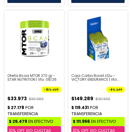
Oferta Bcaa MTOR 270 gr -
Caja Carbo Boost x12u -
STAR NUTRITION | Vto: 08/26
VICTORY ENDURANCE | Vto:
08/26
-
15
%
OFF
-
8
%
OFF
$33.973
$149.289
$39.969
$161.693