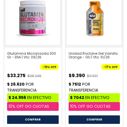
Glutamina Micronizada 300
Unidad Roctane Gel Vainilla
Gr - ENA | Vto: 09/26
Orange - GU | Vto: 10/26
-
13
%
OFF
-
17
%
OFF
$33.275
$9.390
$38.246
$11.301