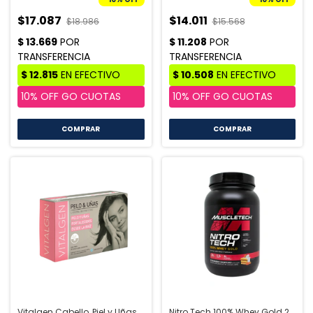
$17.087
$14.011
$18.986
$15.568
Vitalgen Cabello, Piel y Uñas
Nitro Tech 100% Whey Gold 2