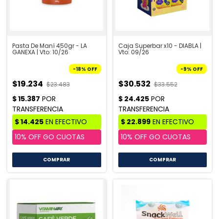
Pasta De Maní 450gr - LA
Caja Superbar x10 - DIABLA |
GANEXA | Vto: 10/26
Vto: 09/26
-
18
%
OFF
-
9
%
OFF
$19.234
$30.532
$23.483
$33.552
COMPRAR
COMPRAR