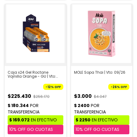
Caja x24 Gel Roctane
MOLE Sopa Thai | Vto: 09/26
Vainilla Orange - GU | Vto:
10/26
-
12
%
OFF
-
26
%
OFF
$225.430
$3.000
$256.170
$4.047