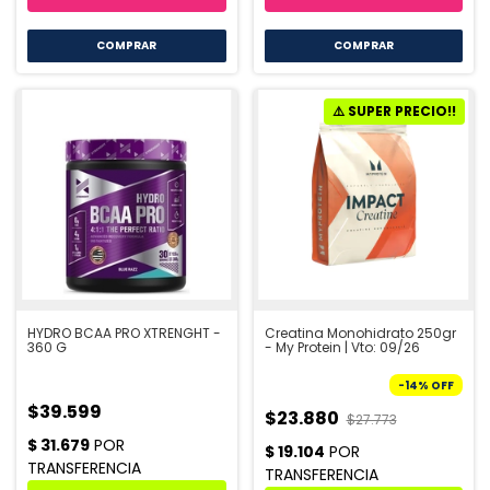
COMPRAR
COMPRAR
HYDRO BCAA PRO XTRENGHT -
Creatina Monohidrato 250gr
360 G
- My Protein | Vto: 09/26
-
14
%
OFF
$39.599
$23.880
$27.773