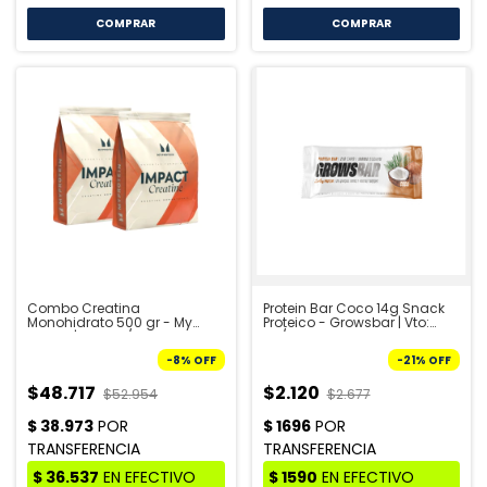
COMPRAR
Combo Creatina
Protein Bar Coco 14g Snack
Monohidrato 500 gr - My
Proteico - Growsbar | Vto:
Protein | Vto: 09/26
09/26
-
8
%
OFF
-
21
%
OFF
$48.717
$2.120
$52.954
$2.677