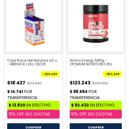
Caja Race Gel Naranja x12 u
Amino Energy 585g -
- MERVICK | Vto: 09/26
OPTIMUM NUTRITION | Vto:
08/26
-
12
%
OFF
-
15
%
OFF
$18.427
$123.243
$20.940
$144.992
COMPRAR
COMPRAR