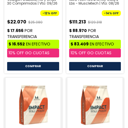
30 Comprimidos | Vto: 09/26
Lbs - Muscletech | Vto: 08/26
-
12
%
OFF
-
14
%
OFF
$22.070
$111.213
$25.080
$129.318
COMPRAR