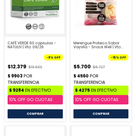
CAFÉ VERDE 60 capsulas -
Merengue Proteico Sabor
NATULIV | Vto: 09/26
Vainilla - Snack Well | Vto:
09/2026
-
9
%
OFF
-
15
%
OFF
$12.379
$5.700
$13.603
$6.727
COMPRAR