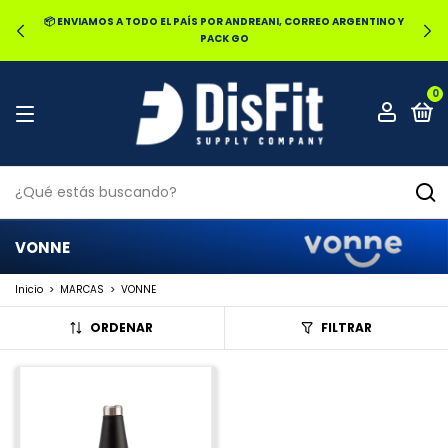
📦 ENVIAMOS A TODO EL PAÍS POR ANDREANI, CORREO ARGENTINO Y
PACK GO
0
VONNE
Inicio
>
MARCAS
>
VONNE
ORDENAR
FILTRAR