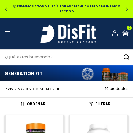
📦 ENVIAMOS A TODO EL PAÍS POR ANDREANI, CORREO ARGENTINO Y
PACK GO
0
GENERATION FIT
10 productos
Inicio
>
MARCAS
>
GENERATION FIT
ORDENAR
FILTRAR