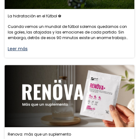
La hidratación en el fútbol ⚽
Cuando vemos un mundial de fútbol solemos quedarnos con
los goles, las atajadas y las emociones de cada partido. Sin
embargo, detrás de esos 90 minutos existe un enorme trabajo
de preparación de parte de los jugadores, quienes llegan a la
Leer más
máxima comp
Renova: más que un suplemento