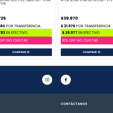
NITINA 1000 X 60 TABLETAS - STAR
MTOR BCAA STAR NUTRITION - 270
TION
725
$39.970
COMPRAR
CONTÁCTANOS