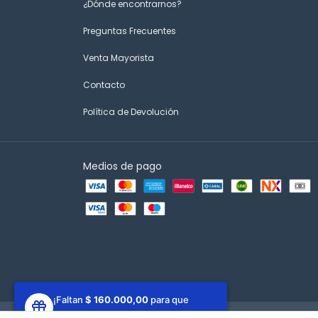
¿Dónde encontrarnos?
Preguntas Frecuentes
Venta Mayorista
Contacto
Política de Devolución
Medios de pago
¡Faltan
$ 160.000,00
para que
ganes un regalo!
Copyright Disfit - 2026. Todos los derechos reservados.
Defens