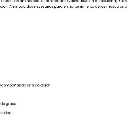
 base de aminoacidos ramificados (valina, leucina e isoleucina). Cal
ción. Aminoacidos necesarios para el mantenimiento de los musculos dur
o acompañando una colación.
 de grasa.
eatina.