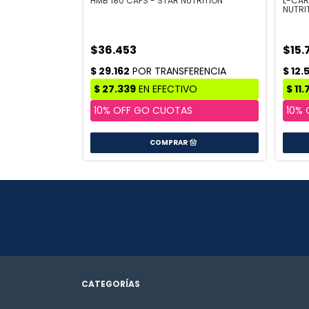
TAR NUTRITION
HMB 180 CAPS - STAR NUTRITION
L-CAR
NUTRI
$36.453
$15.
CATEGORÍAS