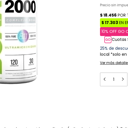
Precio sin impu
Cuotas 
25% de descu
local *solo en
Ver más detalle