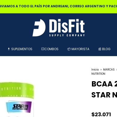
0% OFF POR TRANSFERENCIA | 25% OFF EN EFECTIVO RETIRANDO EN L
💊 SUPLEMENTOS
💥COMBOS
📦 MAYORISTA
📰 BLOG
Inicio
>
MARCAS
NUTRITION
BCAA 2
STAR 
$23.071