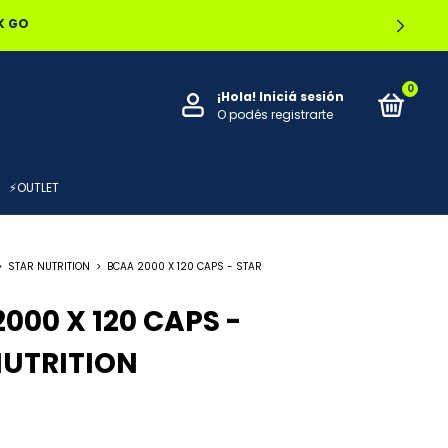
OCAL
0
¡Hola!
Iniciá sesión
O podés registrarte
⚡OUTLET
>
STAR NUTRITION
>
BCAA 2000 X 120 CAPS - STAR
000 X 120 CAPS -
NUTRITION