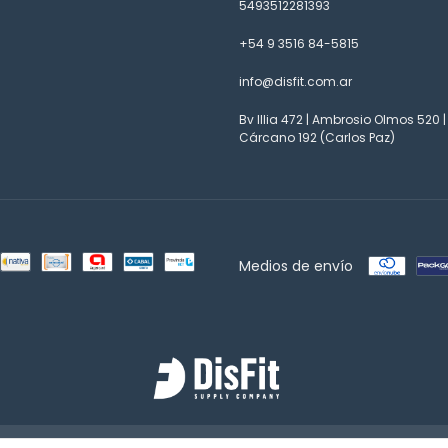
5493512281393
+54 9 3516 84-5815
info@disfit.com.ar
Bv Illia 472 | Ambrosio Olmos 520 |
Cárcano 192 (Carlos Paz)
Medios de envío
a de las y los consumidores. Para reclamos
ingresá acá.
/
Botón de arrepentimient