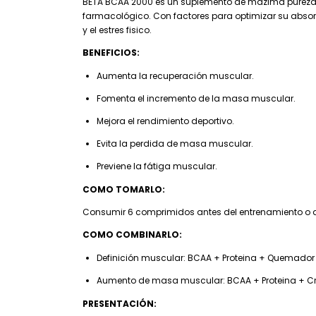
BETA BCAA 2000 es un suplemento de mázima pureza a
farmacológico. Con factores para optimizar su absor
y el estres fisico.
BENEFICIOS:
Aumenta la recuperación muscular.
Fomenta el incremento de la masa muscular.
Mejora el rendimiento deportivo.
Evita la perdida de masa muscular.
Previene la fátiga muscular.
COMO TOMARLO:
Consumir 6 comprimidos antes del entrenamiento 
COMO COMBINARLO:
Definición muscular: BCAA + Proteina + Quemador
Aumento de masa muscular: BCAA + Proteina + Cr
PRESENTACIÓN: