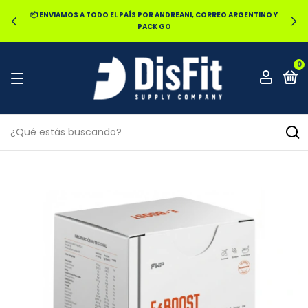
📦 ENVIAMOS A TODO EL PAÍS POR ANDREANI, CORREO ARGENTINO Y
PACK GO
0