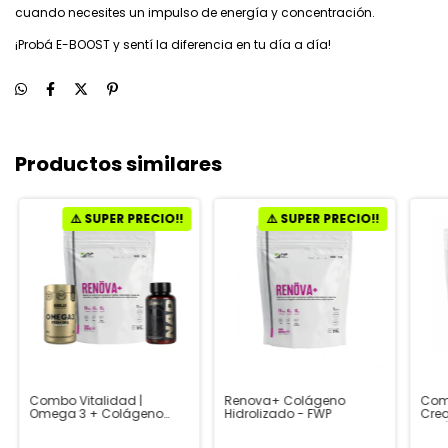
cuando necesites un impulso de energía y concentración.
¡Probá E-BOOST y sentí la diferencia en tu día a día!
Productos similares
Combo Vitalidad |
Renova+ Colágeno
Comb
Omega 3 + Colágeno
Hidrolizado - FWP
Crea
Renova Doble Hidrolizado
Col
FWP + NAD Nicotinamida
Hidr