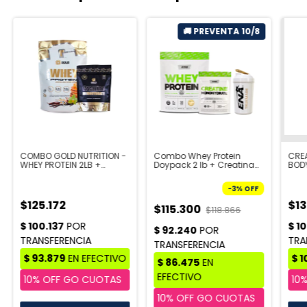
COMBO GOLD NUTRITION -
Combo Whey Protein
CREA
WHEY PROTEIN 2LB +
Doypack 2 lb + Creatina
BOD
CREATINA 300GR
Doypack 300 gr + Shaker
- STAR NUTRITION | PRE
-
3
%
OFF
VENTA 10/8
$125.172
$13
$115.300
$118.866