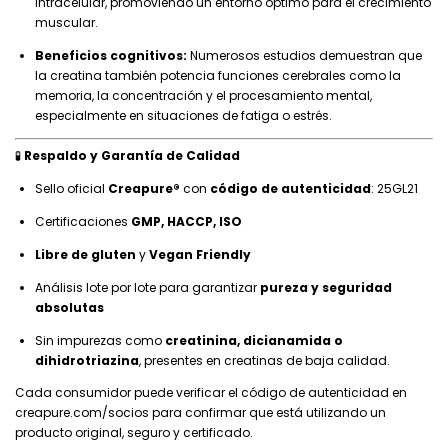
intracelular, promoviendo un entorno óptimo para el crecimiento
muscular.
Beneficios cognitivos:
Numerosos estudios demuestran que
la creatina también potencia funciones cerebrales como la
memoria, la concentración y el procesamiento mental,
especialmente en situaciones de fatiga o estrés.
🧪
Respaldo y Garantía de Calidad
Sello oficial
Creapure®
con
código de autenticidad
: 25GL21
Certificaciones
GMP, HACCP, ISO
Libre de gluten
y
Vegan Friendly
Análisis lote por lote para garantizar
pureza y seguridad
absolutas
Sin impurezas como
creatinina, dicianamida o
dihidrotriazina
, presentes en creatinas de baja calidad.
Cada consumidor puede verificar el código de autenticidad en
creapure.com/socios
para confirmar que está utilizando un
producto original, seguro y certificado.