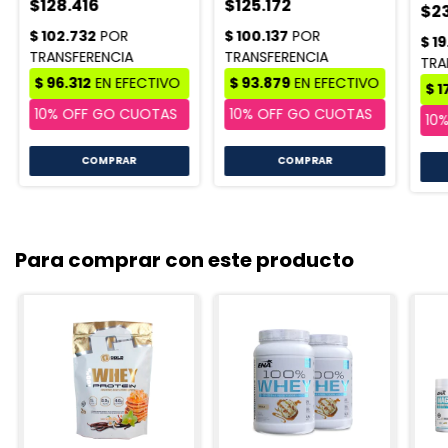
$128.416
$125.172
$2
COMPRAR
Para comprar con este producto