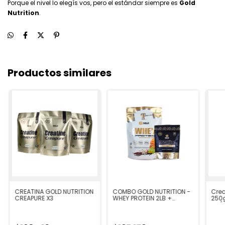
Porque el nivel lo elegís vos, pero el estándar siempre es
Gold
Nutrition
.
Productos similares
CREATINA GOLD NUTRITION
COMBO GOLD NUTRITION -
Crea
CREAPURE X3
WHEY PROTEIN 2LB +
250g
CREATINA 300GR
09/