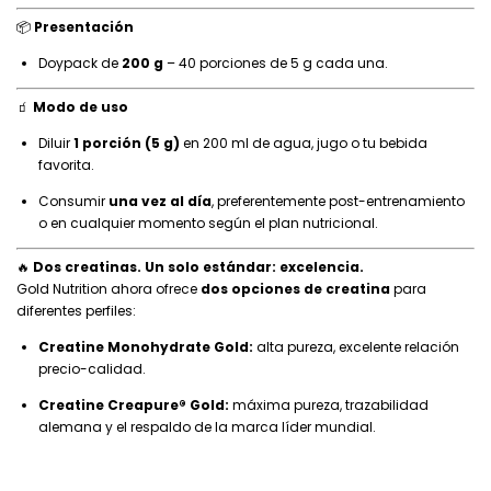
📦
Presentación
Doypack de
200 g
– 40 porciones de 5 g cada una.
🧃
Modo de uso
Diluir
1 porción (5 g)
en 200 ml de agua, jugo o tu bebida
favorita.
Consumir
una vez al día
, preferentemente post-entrenamiento
o en cualquier momento según el plan nutricional.
🔥
Dos creatinas. Un solo estándar: excelencia.
Gold Nutrition ahora ofrece
dos opciones de creatina
para
diferentes perfiles:
Creatine Monohydrate Gold:
alta pureza, excelente relación
precio-calidad.
Creatine Creapure® Gold:
máxima pureza, trazabilidad
alemana y el respaldo de la marca líder mundial.