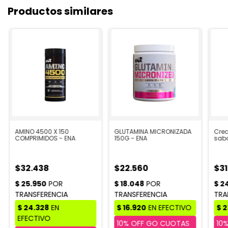
Productos similares
AMINO 4500 X 150
GLUTAMINA MICRONIZADA
Crea
COMPRIMIDOS - ENA
150G - ENA
sabo
$32.438
$22.560
$31