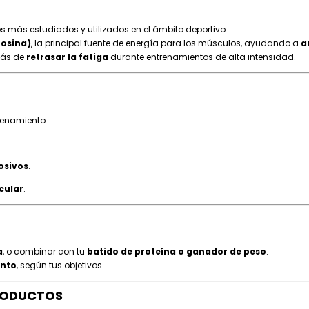
 más estudiados y utilizados en el ámbito deportivo.
nosina)
, la principal fuente de energía para los músculos, ayudando a
a
más de
retrasar la fatiga
durante entrenamientos de alta intensidad.
renamiento.
r
.
osivos
.
cular
.
a
, o combinar con tu
batido de proteína o ganador de peso
.
ento
, según tus objetivos.
RODUCTOS