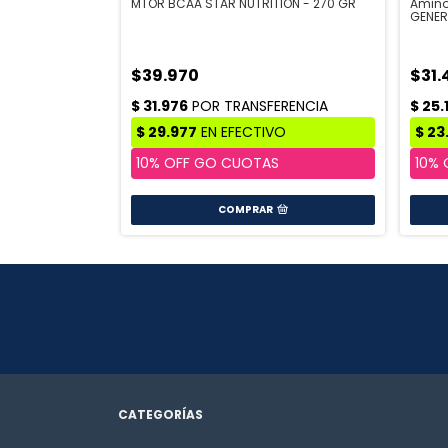
MTOR BCAA STAR NUTRITION - 270 GR
Amino
GENER
$39.970
$31.
COMPRAR
CATEGORÍAS