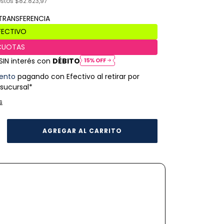
estos
$82.823,97
SIN interés con
DÉBITO
ento
pagando con Efectivo al retirar por
 sucursal*
s