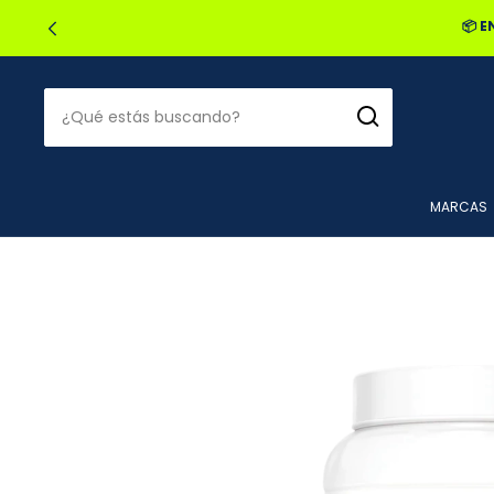
🔥2
MARCAS