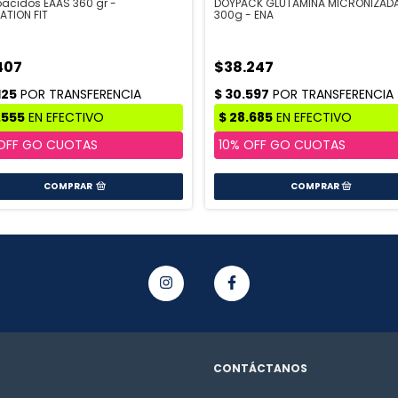
acidos EAAS 360 gr -
DOYPACK GLUTAMINA MICRONIZAD
ATION FIT
300g - ENA
407
$38.247
COMPRAR
CONTÁCTANOS