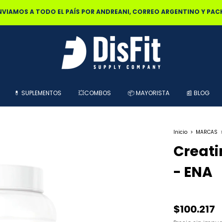
0% OFF POR TRANSFERENCIA | 25% OFF EN EFECTIVO RETIRANDO EN L
💊 SUPLEMENTOS
💥COMBOS
📦 MAYORISTA
📰 BLOG
Inicio
>
MARCAS
Creati
- ENA
$100.217