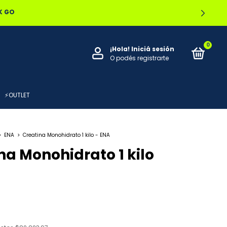
OCAL
0
¡Hola!
Iniciá sesión
O podés registrarte
⚡OUTLET
>
ENA
>
Creatina Monohidrato 1 kilo - ENA
na Monohidrato 1 kilo