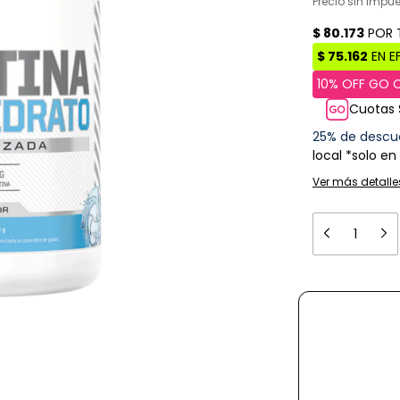
Precio sin impu
Cuotas 
25% de descu
local *solo en
Ver más detalle