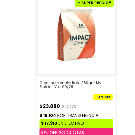
Creatina Monohidrato 250gr - My
Protein | Vto: 09/26
-
14
%
OFF
$23.880
$27.773