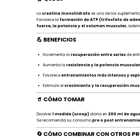
La
creatina monohidrato
es uno de los suplementos
Favorece la
formación de ATP (trifosfato de ade
fuerza, la potencia y el volumen muscular
, ade
💪
BENEFICIOS
Incrementa la
recuperación entre series
de ent
Aumenta la
resistencia y la potencia muscula
Favorece
entrenamientos más intensos y expl
Estimula el
crecimiento y la recuperación mus
🥤
CÓMO TOMAR
Disolver
1 medida (scoop)
diaria en
200 ml de agu
Se recomienda su consumo
pre o post entrenami
🔄
CÓMO COMBINAR CON OTROS P