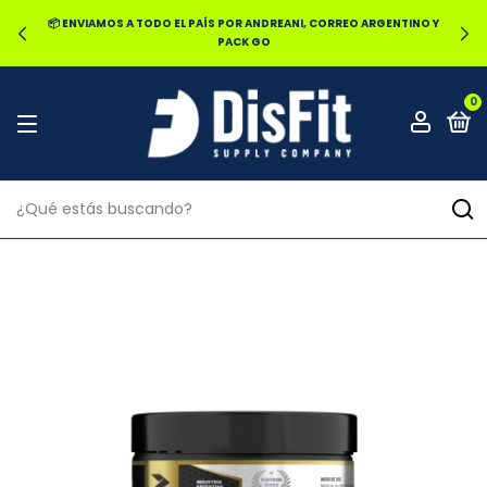
📦 ENVIAMOS A TODO EL PAÍS POR ANDREANI, CORREO ARGENTINO Y
PACK GO
0