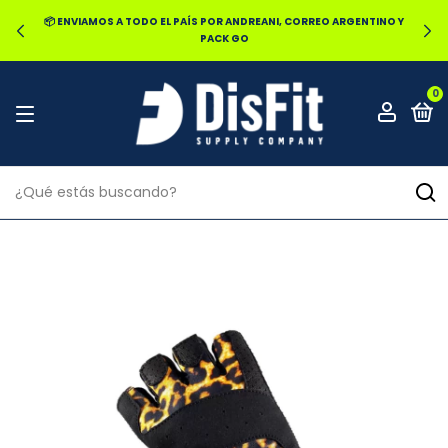
📦 ENVIAMOS A TODO EL PAÍS POR ANDREANI, CORREO ARGENTINO Y
PACK GO
0