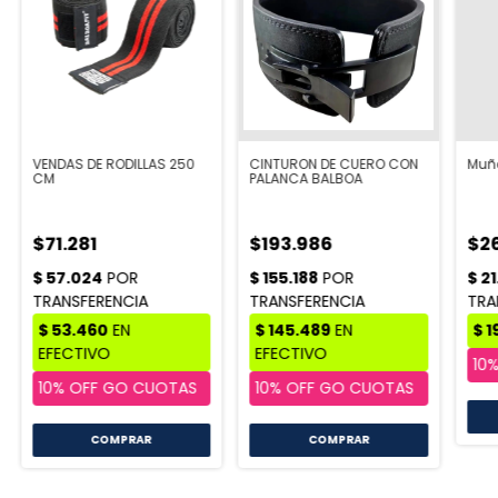
VENDAS DE RODILLAS 250
CINTURON DE CUERO CON
Muñe
CM
PALANCA BALBOA
$71.281
$193.986
$26
COMPRAR
COMPRAR