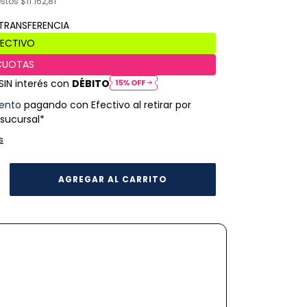
estos
$11.162,81
SIN interés con
DÉBITO
ento
pagando con Efectivo al retirar por
 sucursal*
s