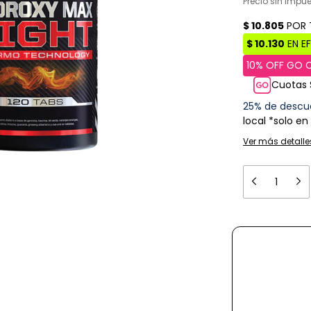
Precio sin impu
Cuotas 
25% de descu
local *solo en
Ver más detalle