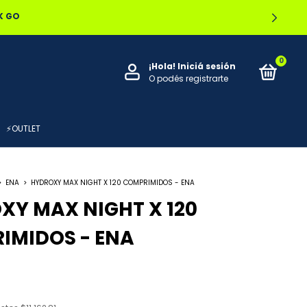
OCAL
0
¡Hola!
Iniciá sesión
O podés registrarte
⚡OUTLET
>
ENA
>
HYDROXY MAX NIGHT X 120 COMPRIMIDOS - ENA
XY MAX NIGHT X 120
IMIDOS - ENA