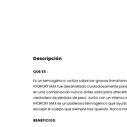
Descripción
QUE ES :
Es un termogénico: actúa sobre las grasas transfor
HYDROXY MAX fue desarrollado cuidadosamente para e
en una combinación nunca antes vista para ofrecerte
verdadero de pérdida de peso. Junto con un intenso e
HYDROXY MAX es un poderoso termogénico que ayuda a
esculpir el cuerpo que siempre has querido. Nunca 
BENEFICIOS: ​