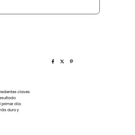
redientes claves
resultado
 primer día.
más duro y