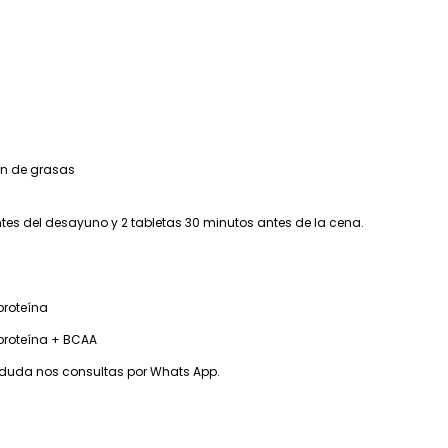
on de grasas
ntes del desayuno y 2 tabletas 30 minutos antes de la cena.
proteína
proteína + BCAA
duda nos consultas por Whats App.