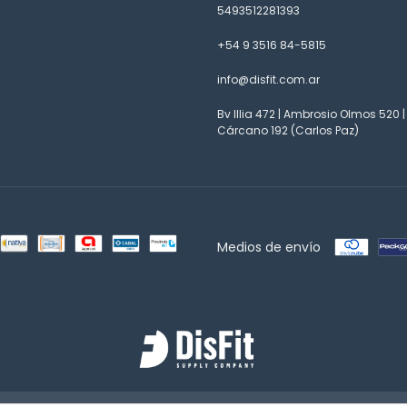
5493512281393
+54 9 3516 84-5815
info@disfit.com.ar
Bv Illia 472 | Ambrosio Olmos 520 |
Cárcano 192 (Carlos Paz)
Medios de envío