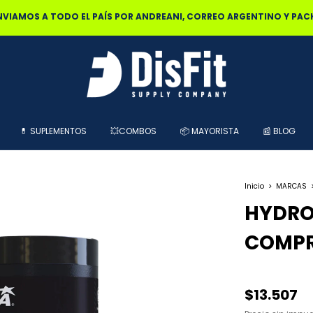
0% OFF POR TRANSFERENCIA | 25% OFF EN EFECTIVO RETIRANDO EN L
💊 SUPLEMENTOS
💥COMBOS
📦 MAYORISTA
📰 BLOG
Inicio
>
MARCAS
HYDRO
COMPR
$13.507