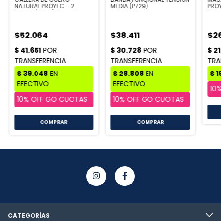
NATURAL PROYEC - 2
MEDIA (P729)
PRO
DEDOS (P934)
$52.064
$38.411
$2
COMPRAR
CATEGORÍAS