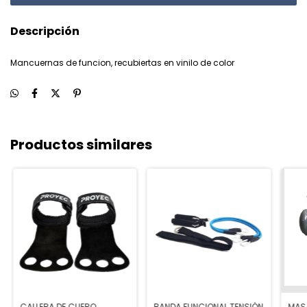
Descripción
Mancuernas de funcion, recubiertas en vinilo de color
Productos similares
CALLERA DE CUERO
BANDA FUNCIONAL TENSIÓN
MASA