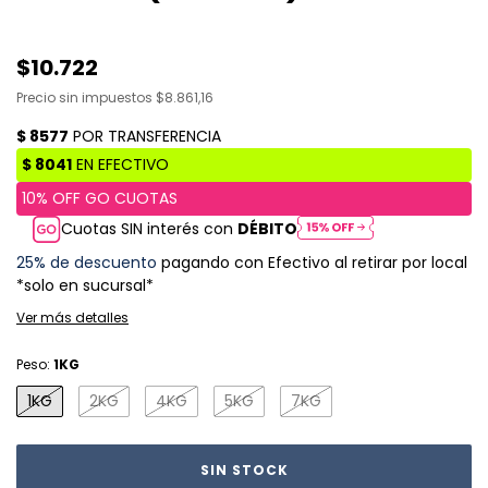
$10.722
Precio sin impuestos
$8.861,16
Cuotas SIN interés con
DÉBITO
25% de descuento
pagando con Efectivo al retirar por local
*solo en sucursal*
Ver más detalles
Peso:
1KG
1KG
2KG
4KG
5KG
7KG