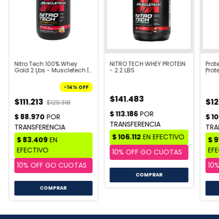
Nitro Tech 100% Whey
NITRO TECH WHEY PROTEIN
Prot
Gold 2 Lbs - Muscletech |
- 2.2 LBS
Prot
Vto: 08/26
| Vto
-
14
%
OFF
$141.483
$111.213
$1
$129.318
COMPRAR
COMPRAR