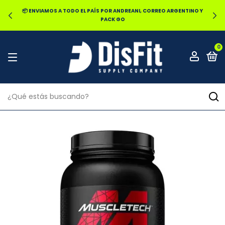
📦 ENVIAMOS A TODO EL PAÍS POR ANDREANI, CORREO ARGENTINO Y
PACK GO
0