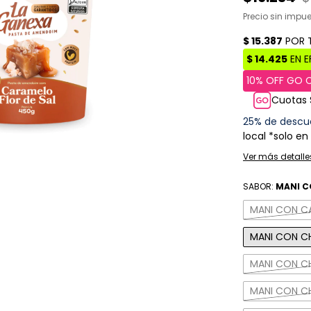
Precio sin impu
Cuotas 
25% de descu
local *solo en
Ver más detalle
SABOR:
MANI C
MANI CON CA
MANI CON C
MANI CON C
MANI CON 