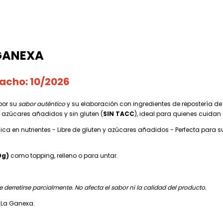
 GANEXA
acho: 10/2026
por su
sabor auténtico
y su elaboración con ingredientes de repostería d
de azúcares añadidos y sin gluten (
SIN TACC
), ideal para quienes cuidan
 Rica en nutrientes - Libre de gluten y azúcares añadidos - Perfecta para 
0g)
como topping, relleno o para untar.
 derretirse parcialmente. No afecta el sabor ni la calidad del producto.
 La Ganexa.