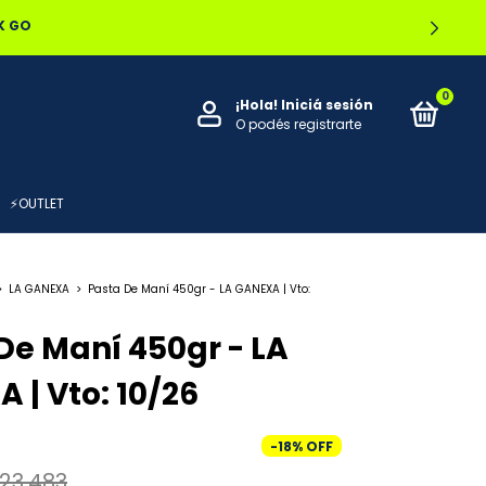
OCAL
0
¡Hola!
Iniciá sesión
O podés registrarte
⚡OUTLET
>
LA GANEXA
>
Pasta De Maní 450gr - LA GANEXA | Vto:
De Maní 450gr - LA
 | Vto: 10/26
-
18
%
OFF
23.483