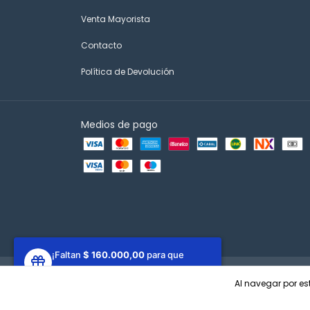
Venta Mayorista
Contacto
Política de Devolución
Medios de pago
¡Faltan
$ 160.000,00
para que
ganes un regalo!
Copyright Disfit - 2026. Todos los derechos reservados.
Defens
Al navegar por est