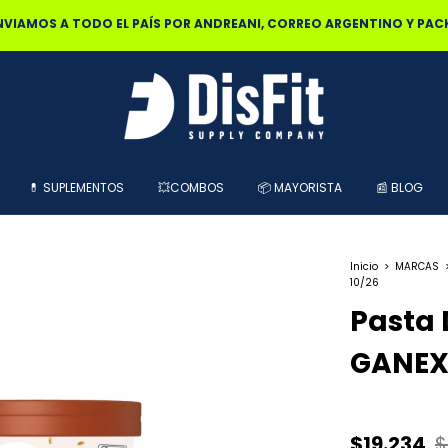
0% OFF POR TRANSFERENCIA | 25% OFF EN EFECTIVO RETIRANDO EN L
💊 SUPLEMENTOS
💥COMBOS
📦 MAYORISTA
📰 BLOG
Inicio
>
MARCAS
10/26
Pasta 
GANEXA
$19.234
$