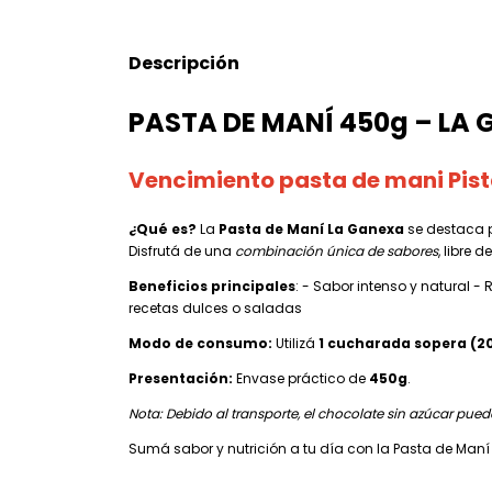
Descripción
PASTA DE MANÍ 450g – LA
Vencimiento pasta de mani Pist
¿Qué es?
La
Pasta de Maní La Ganexa
se destaca 
Disfrutá de una
combinación única de sabores
, libre 
Beneficios principales
: - Sabor intenso y natural -
recetas dulces o saladas
Modo de consumo:
Utilizá
1 cucharada sopera (2
Presentación:
Envase práctico de
450g
.
Nota: Debido al transporte, el chocolate sin azúcar puede
Sumá sabor y nutrición a tu día con la Pasta de Maní