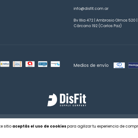
info@disfit.com.ar
Bv Illia 472 | Ambrosio Olmos 520 |
Cárcano 192 (Carlos Paz)
Medios de envío
a de las y los consumidores. Para reclamos
ingresá acá.
/
Botón de arrepentimient
e sitio
aceptás el uso de cookies
para agilizar tu experiencia de compr