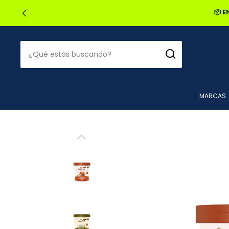
🔥2
MARCAS