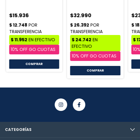
NUTRITION
$15.936
$32.990
$2
COMPRAR
CATEGORÍAS