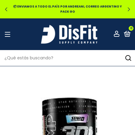
 ARGENTINO Y
🔥20% OFF POR TRANSFERENCIA | 25% OFF EN EFECTI
EN LOCAL
0