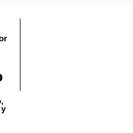
or
O
,
 y