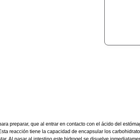
ara preparar, que al entrar en contacto con el ácido del estóma
sta reacción tiene la capacidad de encapsular los carbohidrato
ar. Al pasar al intestino este hidrogel se disuelve inmediatame