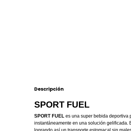
Descripción
SPORT FUEL
SPORT FUEL
es una super bebida deportiva p
instantáneamente en una solución gelificada. E
logrando así un transporte estomacal sin malest