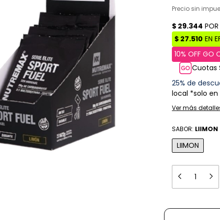
Precio sin impu
Cuotas 
25% de descu
local *solo en
Ver más detalle
SABOR:
LIIMON
LIIMON