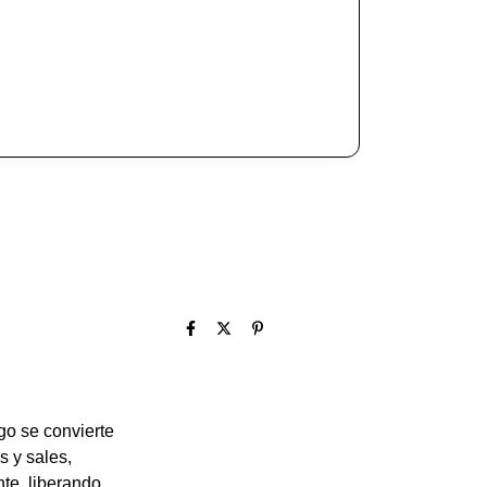
go se convierte
s y sales,
nte, liberando