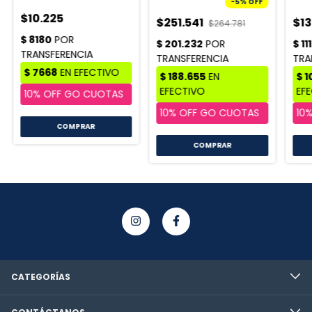
-
5
%
OFF
$10.225
$251.541
$1
$264.781
COMPRAR
COMPRAR
CATEGORÍAS