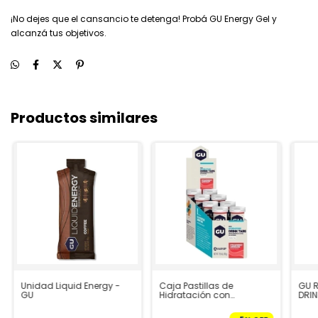
¡No dejes que el cansancio te detenga! Probá GU Energy Gel y
alcanzá tus objetivos.
Productos similares
Unidad Liquid Energy -
Caja Pastillas de
GU 
GU
Hidratación con
DRIN
Electrolitos x8 - GU