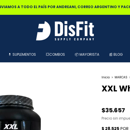
0% OFF POR TRANSFERENCIA | 25% OFF EN EFECTIVO RETIRANDO EN L
💊 SUPLEMENTOS
💥COMBOS
📦 MAYORISTA
📰 BLOG
Inicio
>
MARCAS
XXL Wh
$35.657
Precio sin impu