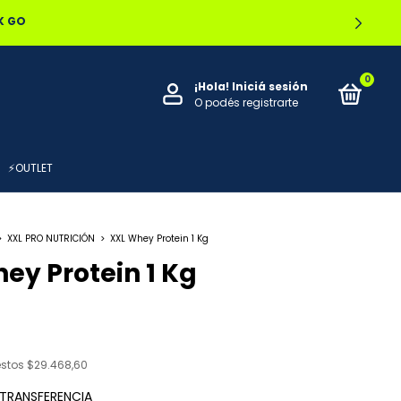
OCAL
0
¡Hola!
Iniciá sesión
O podés registrarte
⚡OUTLET
>
XXL PRO NUTRICIÓN
>
XXL Whey Protein 1 Kg
ey Protein 1 Kg
estos
$29.468,60