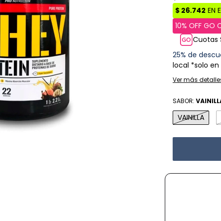
Cuotas 
25% de descu
local *solo en
Ver más detalle
SABOR:
VAINILL
VAINILLA