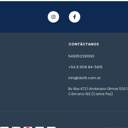
CONTÁCTANOS
5493512281393
+54 9 3516 84-5815
info@disfit.com.ar
Bv Illia 472 | Ambrosio Olmos 520 |
Cárcano 192 (Carlos Paz)