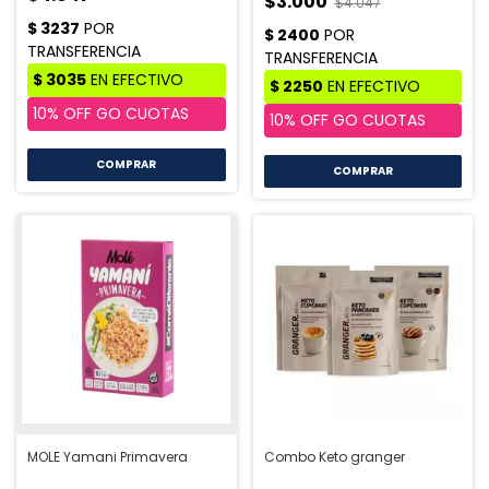
$3.000
$4.047
MOLE Yamani Primavera
Combo Keto granger