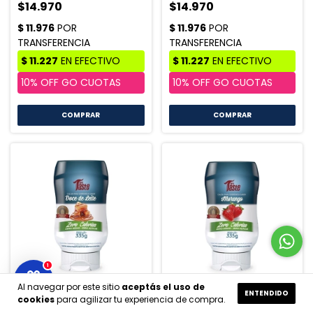
$14.970
$14.970
COMPRAR
COMPRAR
1
Al navegar por este sitio
aceptás el uso de
ENTENDIDO
SALSA DULCE DE LECHE
SALSA FRUTILLA
cookies
para agilizar tu experiencia de compra.