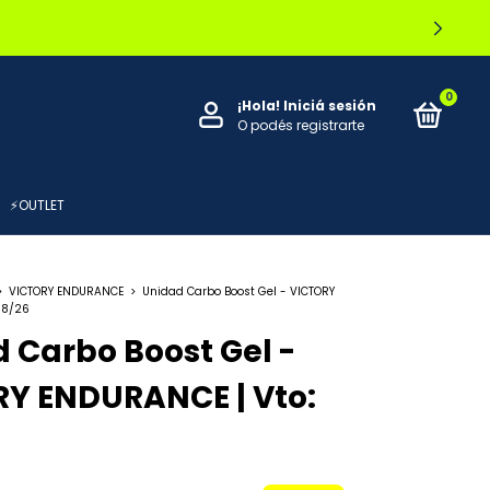
OCAL
0
¡Hola!
Iniciá sesión
O podés registrarte
⚡OUTLET
>
VICTORY ENDURANCE
>
Unidad Carbo Boost Gel - VICTORY
08/26
 Carbo Boost Gel -
Y ENDURANCE | Vto: