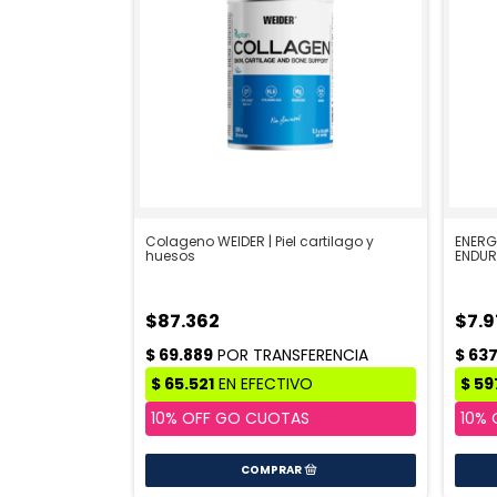
Colageno WEIDER | Piel cartilago y
ENERG
huesos
ENDU
$87.362
$7.9