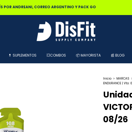
0% OFF POR TRANSFERENCIA | 25% OFF EN EFECTIVO RETIRANDO EN L
💊 SUPLEMENTOS
💥COMBOS
📦 MAYORISTA
📰 BLOG
Inicio
>
MARCAS
ENDURANCE | Vto: 
Unidad
VICTOR
08/26