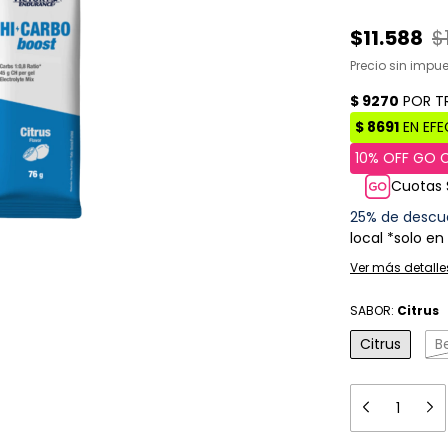
$11.588
$
Precio sin impu
Cuotas 
25% de descu
local *solo en
Ver más detalle
SABOR:
Citrus
Citrus
B