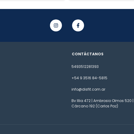
CONTÁCTANOS
5493512281393
+54 9 3516 84-5815
info@disfit.com.ar
Bv Illia 472 | Ambrosio Olmos 520 |
Cárcano 192 (Carlos Paz)