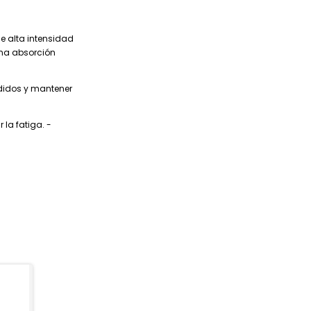
e alta intensidad
 una absorción
rdidos y mantener
la fatiga. -