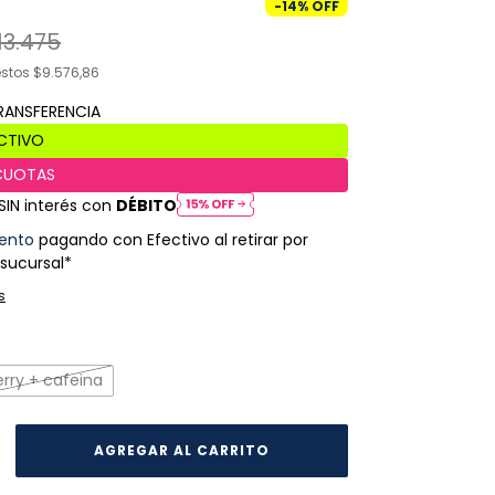
-
14
%
OFF
13.475
estos
$9.576,86
SIN interés con
DÉBITO
ento
pagando con Efectivo al retirar por
 sucursal*
s
erry + cafeina