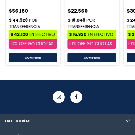
$56.160
$22.560
$3
COMPRAR
CATEGORÍAS