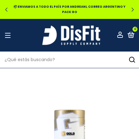
📦 ENVIAMOS A TODO EL PAÍS POR ANDREANI, CORREO ARGENTINO Y
PACK GO
0