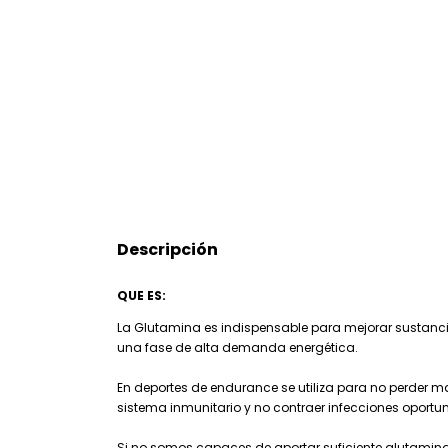
Descripción
QUE ES:
La Glutamina es indispensable para mejorar sustanci
una fase de alta demanda energética.
En deportes de endurance se utiliza para no perder
sistema inmunitario y no contraer infecciones oportun
Si no somos capaces de aportar suficiente glutamin