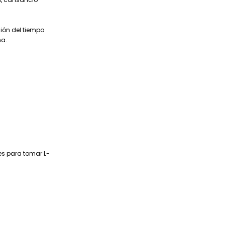
ción del tiempo
ma.
es para tomar L-