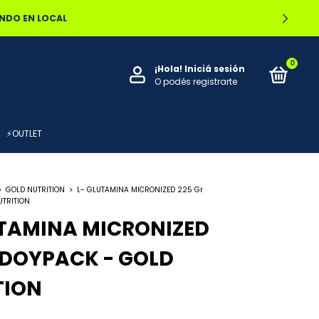
OCAL
0
¡Hola!
Iniciá sesión
O podés registrarte
⚡OUTLET
>
GOLD NUTRITION
>
L- GLUTAMINA MICRONIZED 225 Gr
UTRITION
UTAMINA MICRONIZED
 DOYPACK - GOLD
TION