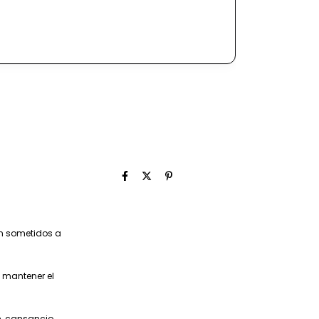
an sometidos a
 mantener el
n, cansancio