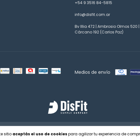
+54 9 3516 84-5815
info@disfit.com.ar
Bv Illia 472 | Ambrosio Olmos 520 |
Cárcano 192 (Carlos Paz)
Medios de envío
a de las y los consumidores. Para reclamos
ingresá acá.
/
Botón de arrepentimient
e sitio
aceptás el uso de cookies
para agilizar tu experiencia de compr