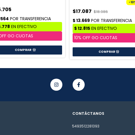
-
10
.705
$17.087
$18.986
COMPRAR
CONTÁCTANOS
5493512281393