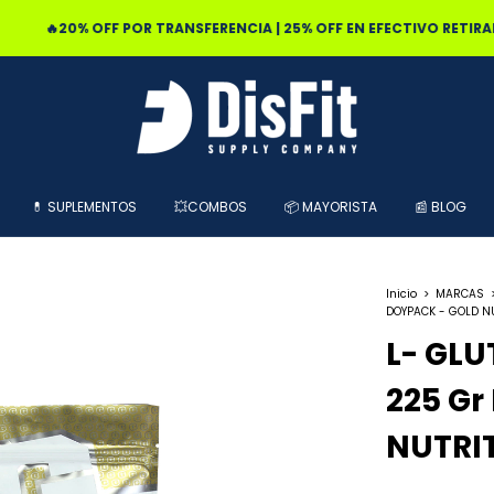
0% OFF POR TRANSFERENCIA | 25% OFF EN EFECTIVO RETIRANDO EN L
💊 SUPLEMENTOS
💥COMBOS
📦 MAYORISTA
📰 BLOG
Inicio
>
MARCAS
DOYPACK - GOLD N
L- GL
225 Gr
NUTRI