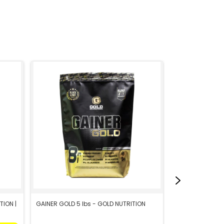
TION |
GAINER GOLD 5 lbs - GOLD NUTRITION
LIPO GOLD ELITE
NUTRITION