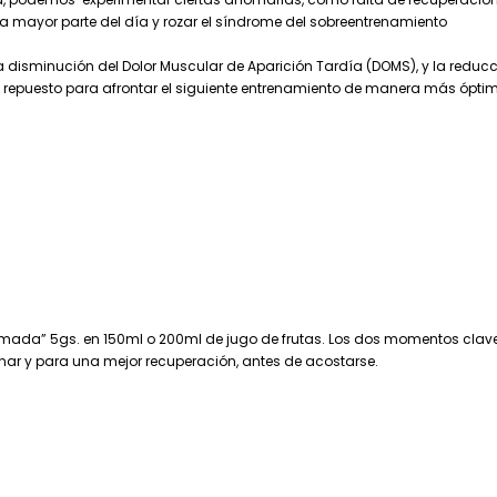
a mayor parte del día y rozar el síndrome del sobreentrenamiento
a disminución del Dolor Muscular de Aparición Tardía (DOMS), y la reduc
s repuesto para afrontar el siguiente entrenamiento de manera más ópti
colmada” 5gs. en 150ml o 200ml de jugo de frutas. Los dos momentos clav
nar y para una mejor recuperación, antes de acostarse.