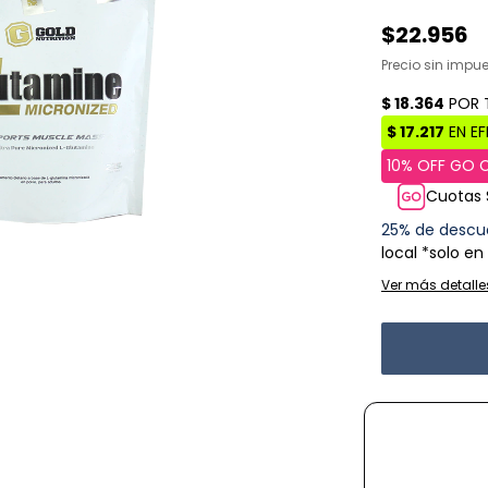
$22.956
Precio sin impu
Cuotas 
25% de descu
local *solo en
Ver más detalle