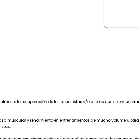
almente la recuperación de los deportistas y/o atletas que se encuentr
 masa muscular y rendimiento en entrenamientos de mucho volumen, para
istas.
a, podemos experimentar ciertas anomalías, como falta de recuperació