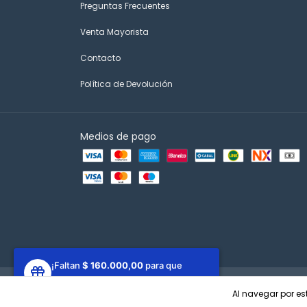
Preguntas Frecuentes
Venta Mayorista
Contacto
Política de Devolución
Medios de pago
¡Faltan
$ 160.000,00
para que
ganes un regalo!
Copyright Disfit - 2026. Todos los derechos reservados.
Defens
Al navegar por est