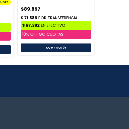
%
OFF
$89.857
$19.987
COMPRAR