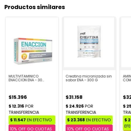
Productos similares
MULTIVITAMINICO
Creatina micronizada sin
AMIN
ENACCION ENA - 30
sabor ENA - 300 G
COM
COMPRIMIDOS
$15.396
$31.158
$3