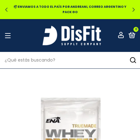
🔥20% OFF POR TRANSFERENCIA | 25% OFF EN EFECTIVO RETIRANDO
EN LOCAL
0