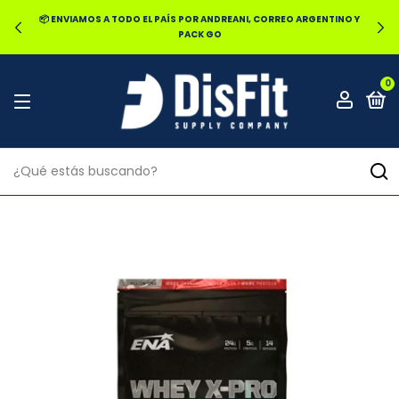
📦 ENVIAMOS A TODO EL PAÍS POR ANDREANI, CORREO ARGENTINO Y
PACK GO
0