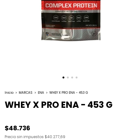
Inicio
>
MARCAS
>
ENA
>
WHEY X PRO ENA - 453 G
WHEY X PRO ENA - 453 G
$48.736
Precio sin impuestos
$40.277,69