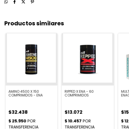
Productos similares
AMINO 4500 X 150
RIPPED X ENA - 60
MULT
COMPRIMIDOS - ENA
COMPRIMIDOS
ENAC
COM
$32.438
$13.072
$15