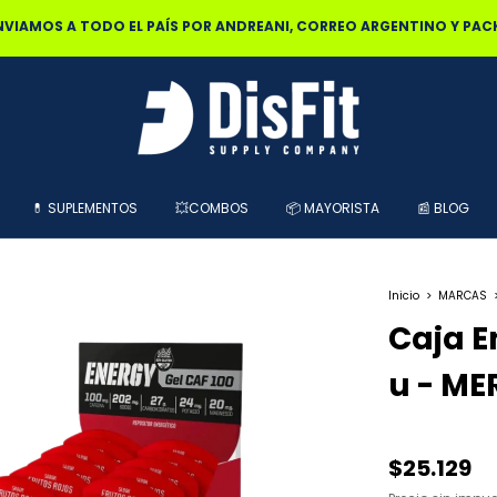
0% OFF POR TRANSFERENCIA | 25% OFF EN EFECTIVO RETIRANDO EN L
💊 SUPLEMENTOS
💥COMBOS
📦 MAYORISTA
📰 BLOG
Inicio
>
MARCAS
Caja E
u - ME
$25.129