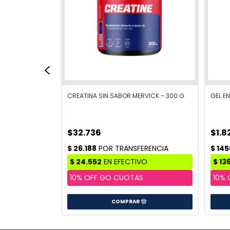
 - 1 KG
CREATINA SIN SABOR MERVICK - 300 G
GEL E
$32.736
$1.8