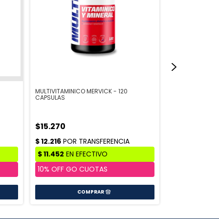
MULTIVITAMINICO MERVICK - 120
Caja Race Gel S
CAPSULAS
MERVICK
$15.270
$20.940
C