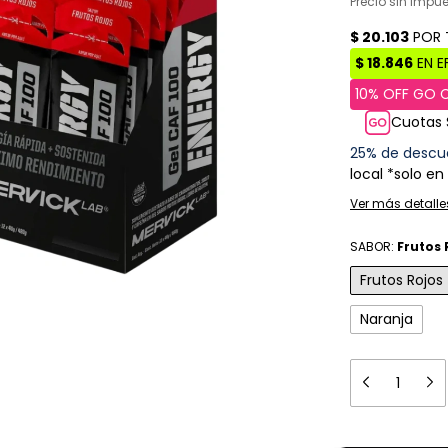
Precio sin impu
Cuotas 
25% de descu
local *solo en
Ver más detalle
SABOR:
Frutos 
Frutos Rojos
Naranja