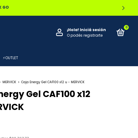
OCAL
0
¡Hola!
Iniciá sesión
O podés registrarte
⚡OUTLET
>
MERVICK
>
Caja Energy Gel CAF100 x12 u - MERVICK
nergy Gel CAF100 x12
RVICK