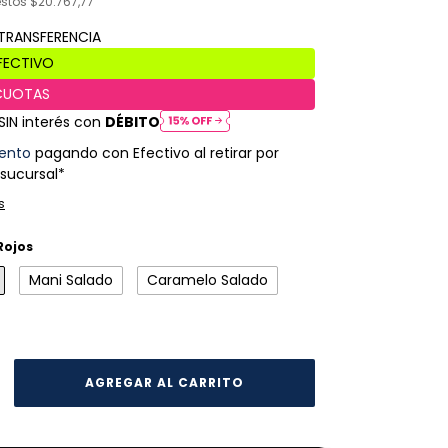
estos
$20.767,77
SIN interés con
DÉBITO
ento
pagando con Efectivo al retirar por
 sucursal*
s
Rojos
Mani Salado
Caramelo Salado