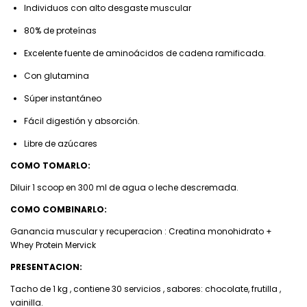
Individuos con alto desgaste muscular
80% de proteínas
Excelente fuente de aminoácidos de cadena ramificada.
Con glutamina
Súper instantáneo
Fácil digestión y absorción.
Libre de azúcares
COMO TOMARLO:
Diluir 1 scoop en 300 ml de agua o leche descremada.
COMO COMBINARLO:
Ganancia muscular y recuperacion : Creatina monohidrato +
Whey Protein Mervick
PRESENTACION:
Tacho de 1 kg , contiene 30 servicios , sabores: chocolate, frutilla ,
vainilla.