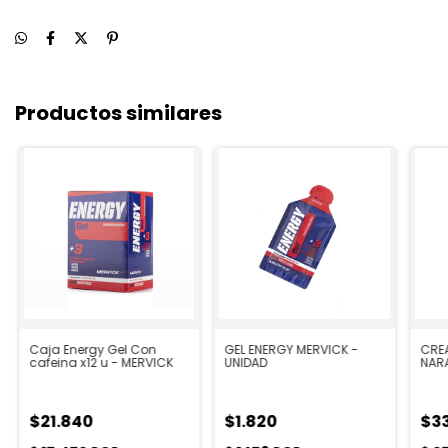
Productos similares
Caja Energy Gel Con
GEL ENERGY MERVICK -
CRE
cafeina x12 u - MERVICK
UNIDAD
NAR
MERV
$21.840
$1.820
$3